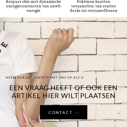
Bespaar slim met dynamische
Pokémon kaarten
energiecontracten van anwb
verzamelen: van starter
energie
decks tot verzamelboxen
NEEM GERUST CONTACT MET ONS OP ALS U:
EEN VRAAG HEEFT OF OOK EEN
ARTIKEL HIER WILT PLAATSEN
CONTACT