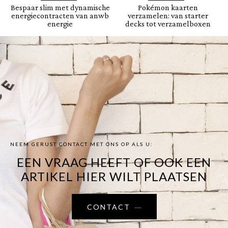
Bespaar slim met dynamische
Pokémon kaarten
energiecontracten van anwb
verzamelen: van starter
energie
decks tot verzamelboxen
NEEM GERUST CONTACT MET ONS OP ALS U:
EEN VRAAG HEEFT OF OOK EEN
ARTIKEL HIER WILT PLAATSEN
CONTACT